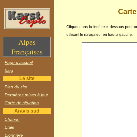
Carte
Cliquer dans la fenêtre ci-dessous pour act
utilisant le navigateur en haut à gauche.
Alpes
Françaises
Page d'accueil
Blog
Le site
Plan du site
Dernières mises à jour
Carte de situation
Aravis sud
Charvin
Etale
Blonnière