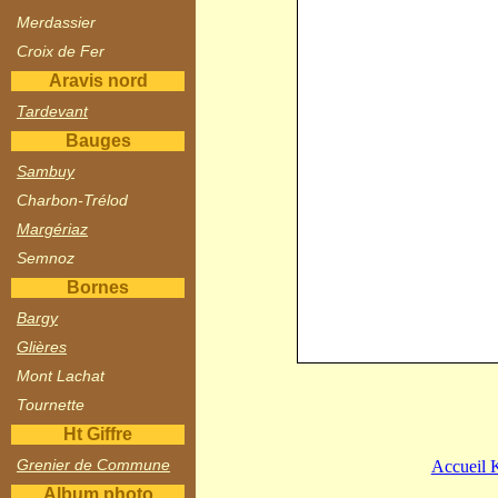
Merdassier
Croix de Fer
Aravis nord
Tardevant
Bauges
Sambuy
Charbon-Trélod
Margériaz
Semnoz
Bornes
Bargy
Glières
Mont Lachat
Tournette
Ht Giffre
Grenier de Commune
Accueil 
Album photo