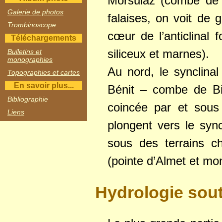
Morsulaz (combe de B
Galerie de photos
falaises, on voit de 
Trombinoscope
cœur de l’anticlinal 
Téléchargements
siliceux et marnes).
Bulletins et
monographies
Au nord, le synclina
Topographies et cartes
En savoir plus...
Bénit – combe de Bi
Bibliographie
coincée par et sous 
Liens
plongent vers le sync
sous des terrains ch
(pointe d’Almet et mon
Hydrologie sout