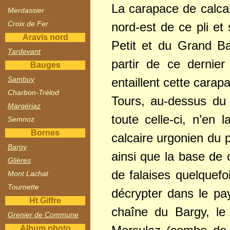
La carapace de calcai
Merdassier
Croix de Fer
nord-est de ce pli et 
Aravis nord
Petit et du Grand Bar
Tardevant
partir de ce dernie
Bauges
Sambuy
entaillent cette cara
Charbon-Trélod
Tours, au-dessus du 
Margériaz
toute celle-ci, n’en
Semnoz
Bornes
calcaire urgonien du p
Bargy
ainsi que la base de c
Glières
de falaises quelquefo
Mont Lachat
Tournette
décrypter dans le pa
Ht Giffre
chaîne du Bargy, le
Grenier de Commune
Album photo