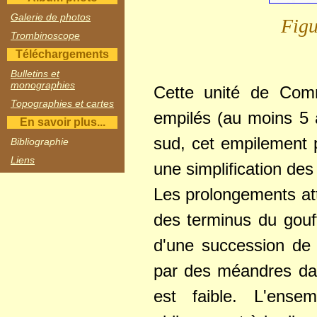
Galerie de photos
Figu
Trombinoscope
Téléchargements
Bulletins et
monographies
Cette unité de Com
Topographies et cartes
empilés (au moins 5 
En savoir plus...
sud, cet empilement 
Bibliographie
Liens
une simplification des 
Les prolongements a
des terminus du gouf
d'une succession de p
par des méandres da
est faible. L'ense