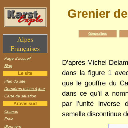
Grenier d
Géneralités
Alpes
Françaises
Page d'accueil
D’après Michel Delame
Blog
dans la figure 1 ave
Le site
Plan du site
que le gouffre du Car
Dernières mises à jour
dans ce qu’il a no
Carte de situation
par l'unité invers
Aravis sud
Charvin
semelle discontinue d
Etale
Blonnière