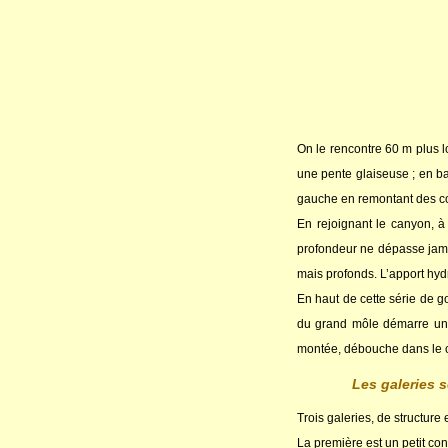
On le rencontre 60 m plus l
une pente glaiseuse ; en b
gauche en remontant des cou
En rejoignant le canyon, à 
profondeur ne dépasse jamai
mais profonds. L’apport hydr
En haut de cette série de go
du grand môle démarre une 
montée, débouche dans le c
Les galeries 
Trois galeries, de structure 
La première est un petit con