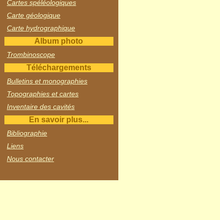
Cartes spéléologiques
Carte géologique
Carte hydrographique
Album photo
Trombinoscope
Téléchargements
Bulletins et monographies
Topographies et cartes
Inventaire des cavités
En savoir plus...
Bibliographie
Liens
Nous contacter