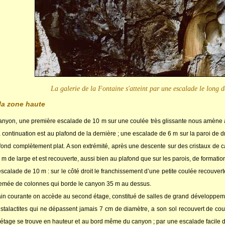
La galerie de la Fontaine s'atteint par une escalade le long 
 la zone haute
canyon, une première escalade de 10 m sur une coulée très glissante nous amène a
 continuation est au plafond de la dernière ; une escalade de 6 m sur la paroi de 
afond complètement plat. A son extrémité, après une descente sur des cristaux de ca
6 m de large et est recouverte, aussi bien au plafond que sur les parois, de formati
alade de 10 m : sur le côté droit le franchissement d’une petite coulée recouverte
semée de colonnes qui borde le canyon 35 m au dessus.
in courante on accède au second étage, constitué de salles de grand développeme
stalactites qui ne dépassent jamais 7 cm de diamètre, a son sol recouvert de coulé
d étage se trouve en hauteur et au bord même du canyon ; par une escalade facil