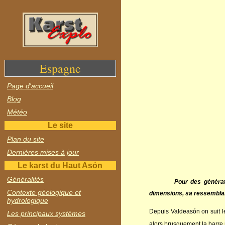
Espagne
Page d'accueil
Blog
Météo
Le site
Plan du site
Dernières mises à jour
Le karst du Haut Asón
Généralités
Pour des générat
Contexte géologique et
dimensions, sa ressemblanc
hydrologique
Depuis Valdeasón on suit 
Les principaux systèmes
alors brusquement la barre 