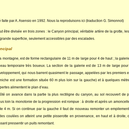
 faite par A. Asensio en 1992. Nous la reproduisons ici (traduction G. Simonnot)
t être divisée en trois zones : le Canyon principal, véritable artère de la grotte, 
 grande superficie, seulement accessibles par des escalades.
ncipal
 la montagne, est de forme rectangulaire de 11 m de large pour 4 de haut ; la gal
au temporaire très boueux. La section de la galerie est de 13 m de large pour
veloppement, qui nous barrent quasiment le passage, appelées par les premiers ex
Caniche est une formation située 60 m plus loin sur la gauche) et à quelques mèt
pertes alimentent le plan d’eau.
ôté on avance dans la partie la plus rectiligne du canyon, au sol recouvert de p
us loin la monotonie de la progression est rompue : à droite et après un amoncel
 de 4 m. Si on continue par la gauche il faut de nouveau remonter un empileme
es coulées on atteint une petite pisserotte en provenance, en haut et à droite, 
ssant pressentir un puits remontant.