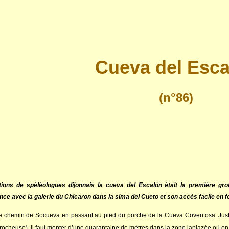
Cueva del Esca
(n°86)
ions de spéléologues dijonnais la cueva del Escalón était la première grot
e avec la galerie du Chicaron dans la sima del Cueto et son accès facile en fon
le chemin de Socueva en passant au pied du porche de la Cueva Coventosa. Just
rocheuse), il faut monter d’une quarantaine de mètres dans la zone lapiazée où on 