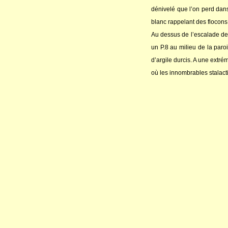
dénivelé que l’on perd dans
blanc rappelant des flocons
Au dessus de l’escalade de
un P.8 au milieu de la paroi
d’argile durcis. A une extré
où les innombrables stalact