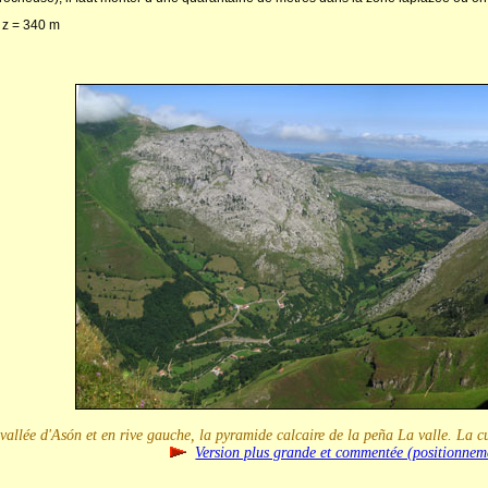
; z = 340 m
vallée d'Asón et en rive gauche, la pyramide calcaire de la peña La valle. La cue
Version plus grande et commentée (positionneme