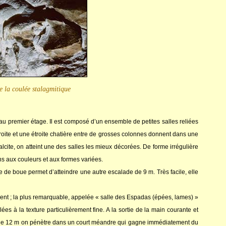
de la coulée stalagmitique
u premier étage. Il est composé d’un ensemble de petites salles reliées
droite et une étroite chatière entre de grosses colonnes donnent dans une
lcite, on atteint une des salles les mieux décorées. De forme irrégulière
ons aux couleurs et aux formes variées.
 de boue permet d’atteindre une autre escalade de 9 m. Très facile, elle
nt ; la plus remarquable, appelée « salle des Espadas (épées, lames) »
es à la texture particulièrement fine. A la sortie de la main courante et
e de 12 m on pénètre dans un court méandre qui gagne immédiatement du