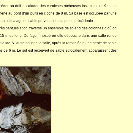
ccéder on doit escalader des corniches rocheuses instables sur 9 m. La
mène au bord d’un puits en cloche de 8 m. Sa base est occupée par une
’à un colmatage de sable provenant de la pente précédente.
es très pentues et on traverse un ensemble de splendides colonnes d’où on
 de 15 m de long. De façon inespérée elle débouche dans une salle ronde
ur le lac. A l’autre bout de la salle, après la remontée d’une pente de sable
te de 6 m. Le sol est recouvert de sable et localement apparaissent des