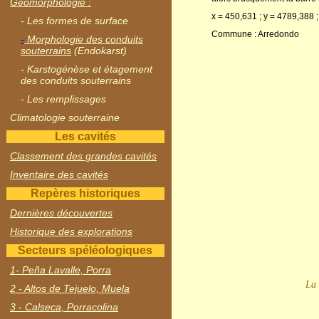
Géomorphologie :
x = 450,631 ; y = 4789,388 
- Les formes de surface
Commune : Arredondo
-
Morphologie des conduits
souterrains
(Endokarst)
- Karstogénèse et étagement
des conduits souterrains
- Les remplissages
Climatologie souterraine
Les cavités
Classement des grandes cavités
Inventaire des cavités
Repères historiques
Dernières découvertes
Historique des explorations
Secteurs spéléologiques
1- Peña Lavalle, Porra
La 
2 - Altos de Tejuelo, Muela
3 - Calseca, Porracolina