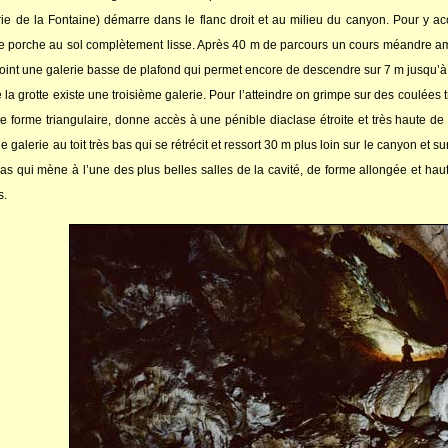
ie de la Fontaine) démarre dans le flanc droit et au milieu du canyon. Pour y a
e porche au sol complètement lisse. Après 40 m de parcours un cours méandre a
rejoint une galerie basse de plafond qui permet encore de descendre sur 7 m jusqu
e la grotte existe une troisième galerie. Pour l’atteindre on grimpe sur des coulé
, de forme triangulaire, donne accès à une pénible diaclase étroite et très haute
 galerie au toit très bas qui se rétrécit et ressort 30 m plus loin sur le canyon et s
as qui mène à l’une des plus belles salles de la cavité, de forme allongée et hau
s.