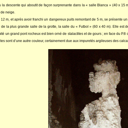
 la descente qui aboutit de façon surprenante dans la « salle Blanca » (40 x 15 m
 de neige.
 12 m, et après avoir franchi un dangereux puits remontant de 5 m, se présente 
 de la plus grande salle de la grotte, la salle du « Futbol » (60 x 40 m). Elle est
mité un grand pont rocheux est bien orné de stalactites et de gours ; en face du P.8
ites sont d’une autre couleur, certainement due aux impuretés argileuses des calcai