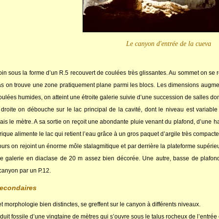
Le canyon d'entrée de la cueva
oin sous la forme d’un R.5 recouvert de coulées très glissantes. Au sommet on se 
as on trouve une zone pratiquement plane parmi les blocs. Les dimensions augmen
lées humides, on atteint une étroite galerie suivie d’une succession de salles don
droite on débouche sur le lac principal de la cavité, dont le niveau est variabl
s le mètre. A sa sortie on reçoit une abondante pluie venant du plafond, d’une ha
ique alimente le lac qui retient l’eau grâce à un gros paquet d’argile très compacte
urs on rejoint un énorme môle stalagmitique et par derrière la plateforme supérieur
galerie en diaclase de 20 m assez bien décorée. Une autre, basse de plafond, la
anyon par un P.12.
secondaires
et morphologie bien distinctes, se greffent sur le canyon à différents niveaux.
duit fossile d’une vingtaine de mètres qui s’ouvre sous le talus rocheux de l’entrée