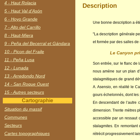
4 - Haut Rolacia
Description
5 - Haut Val d'Asón
6 - Hoyo Grande
Une bonne description a été
7 - Alto del Carrillo
"La description générale peu
8 - Haut-Miera
et formée par des salles de
9 - Peña del Becerral et Gándara
10 - Picon del Fraile
Le Canyon pri
11 - Peña Lusa
Son entrée, sur le flanc de
12 - Lunada
nous amène sur un plan d’e
13 - Arredondo Nord
stalagmitiques de grand dé
14 - San Roque Ouest
A. Asensio, en réalité le 
15 - Autres secteurs
gours échelonnés, dont les 
Cartographie
En descendant de l’autre c
Situation du massif
dimension. Trente mètres pl
Communes
accessible par un ressaut
Secteurs
stalagmites. En remontant d
Cartes topographiques
rétrécit progressivement lai