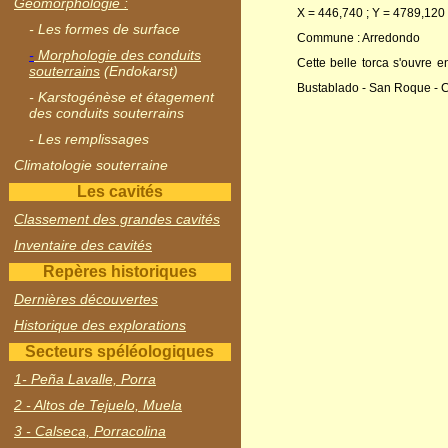
Géomorphologie :
X = 446,740 ; Y = 4789,120 
- Les formes de surface
Commune : Arredondo
-
Morphologie des conduits
Cette belle torca s'ouvre e
souterrains
(Endokarst)
Bustablado - San Roque - 
- Karstogénèse et étagement
des conduits souterrains
- Les remplissages
Climatologie souterraine
Les cavités
Classement des grandes cavités
Inventaire des cavités
Repères historiques
Dernières découvertes
Historique des explorations
Secteurs spéléologiques
1- Peña Lavalle, Porra
2 - Altos de Tejuelo, Muela
3 - Calseca, Porracolina