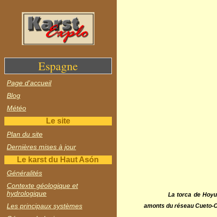
Espagne
Page d'accueil
Blog
Météo
Le site
Plan du site
Dernières mises à jour
Le karst du Haut Asón
Généralités
Contexte géologique et
hydrologique
La torca de Hoyu 
Les principaux systèmes
amonts du réseau Cueto-