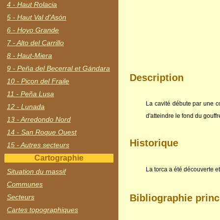
4 - Haut Rolacia
5 - Haut Val d'Asón
6 - Hoyo Grande
7 - Alto del Carrillo
8 - Haut-Miera
9 - Peña del Becerral et Gándara
Description
10 - Picon del Fraile
11 - Peña Lusa
La cavité débute par une c
12 - Lunada
d'atteindre le fond du gouff
13 - Arredondo Nord
14 - San Roque Ouest
Historique
15 - Autres secteurs
Cartographie
La torca a été découverte e
Situation du massif
Communes
Bibliographie princ
Secteurs
Cartes topographiques