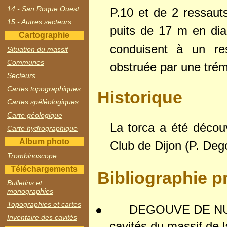
14 - San Roque Ouest
P.10 et de 2 ressauts
15 - Autres secteurs
puits de 17 m en dia
Cartographie
conduisent à un re
Situation du massif
Communes
obstruée par une trémi
Secteurs
Cartes topographiques
Historique
Cartes spéléologiques
Carte géologique
La torca a été découv
Carte hydrographique
Album photo
Club de Dijon (P. Deg
Trombinoscope
Téléchargements
Bibliographie p
Bulletins et
monographies
Topographies et cartes
DEGOUVE DE NUN
Inventaire des cavités