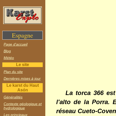
Espagne
Page d'accueil
Blog
Météo
Le site
Plan du site
Dernières mises à jour
Le karst du Haut
Asón
La torca 366 es
Généralités
l'alto de la Porra.
Contexte géologique et
hydrologique
réseau Cueto-Covent
Les principaux