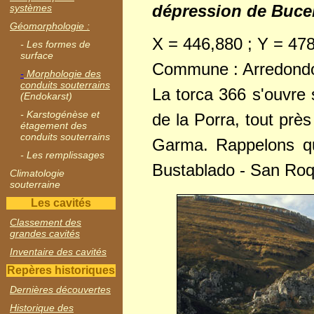
dépression de Buce
systèmes
Géomorphologie :
X = 446,880 ; Y = 47
- Les formes de
surface
Commune : Arredond
-
Morphologie des
conduits souterrains
La torca 366 s'ouvre 
(Endokarst)
- Karstogénèse et
de la Porra, tout près 
étagement des
conduits souterrains
Garma. Rappelons que
- Les remplissages
Bustablado - San Roq
Climatologie
souterraine
Les cavités
Classement des
grandes cavités
Inventaire des cavités
Repères historiques
Dernières découvertes
Historique des