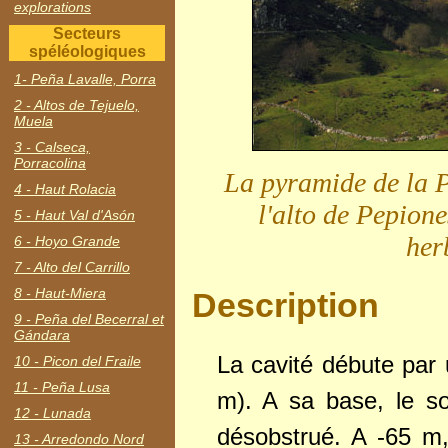
explorations
Secteurs
spéléologiques
1- Peña Lavalle, Porra
2 - Altos de Tejuelo,
Muela
3 - Calseca,
Porracolina
La pyramide de la P
4 - Haut Rolacia
l'alto de Pepione
5 - Haut Val d'Asón
her
6 - Hoyo Grande
7 - Alto del Carrillo
8 - Haut-Miera
Description
9 - Peña del Becerral et
Gándara
La cavité débute par
10 - Picon del Fraile
11 - Peña Lusa
m). A sa base, le s
12 - Lunada
désobstrué. A -65 m,
13 - Arredondo Nord