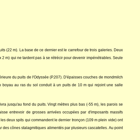
ts (22 m). La base de ce dernier est le carrefour de trois galeries. Deux
 2 m) qui ne tardent pas à se rétrécir pour devenir impénétrables. Seule
érieure du puits de l'Odyssée (P.207). D'épaisses couches de mondmilch
 un boyau au ras du sol conduit à un puits de 10 m qui rejoint une salle
vra jusqu'au fond du puits. Vingt mètres plus bas (-55 m), les parois se
laisse entrevoir de grosses arrivées occupées par d'imposants massifs
 les deux spits qui commandent le dernier tronçon (109 m plein vide) ont
ar des cônes stalagmitiques alimentés par plusieurs cascatelles. Au point