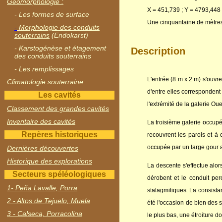
Géomorphologie :
X = 451,739 ; Y = 4793,448 
- Les formes de surface
Une cinquantaine de mètres 
-
Morphologie des conduits
souterrains
(Endokarst)
- Karstogénèse et étagement
Description
des conduits souterrains
- Les remplissages
L'entrée (8 m x 2 m) s'ouvre
Climatologie souterraine
d'entre elles correspondent
Les cavités
l'extrémité de la galerie O
Classement des grandes cavités
Inventaire des cavités
La troisième galerie occup
Repères historiques
recouvrent les parois et à 
occupée par un large gour a
Dernières découvertes
Historique des explorations
La descente s'effectue alor
Secteurs spéléologiques
dérobent et le conduit per
1- Peña Lavalle, Porra
stalagmitiques. La consista
2 - Altos de Tejuelo, Muela
été l'occasion de bien des 
3 - Calseca, Porracolina
le plus bas, une étroiture 