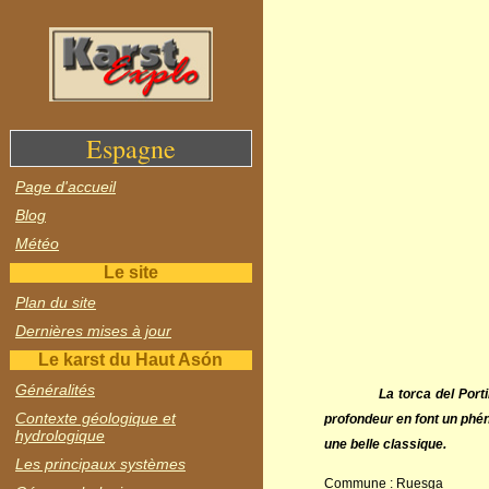
Espagne
Page d'accueil
Blog
Météo
Le site
Plan du site
Dernières mises à jour
Le karst du Haut Asón
Généralités
La torca del Port
Contexte géologique et
profondeur en font un phén
hydrologique
une belle classique.
Les principaux systèmes
Commune : Ruesga