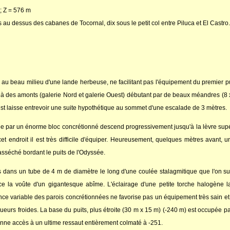
; Z = 576 m
au dessus des cabanes de Tocornal, dix sous le petit col entre Piluca et El Castro.
 au beau milieu d'une lande herbeuse, ne facilitant pas l'équipement du premier pui
 à des amonts (galerie Nord et galerie Ouest) débutant par de beaux méandres (8 x
uest laisse entrevoir une suite hypothétique au sommet d'une escalade de 3 mètres.
ée par un énorme bloc concrétionné descend progressivement jusqu'à la lèvre sup
cet endroit il est très difficile d'équiper. Heureusement, quelques mètres avant,
sséché bordant le puits de l'Odyssée.
s dans un tube de 4 m de diamètre le long d'une coulée stalagmitique que l'on sui
ce la voûte d'un gigantesque abîme. L'éclairage d'une petite torche halogène 
nce variable des parois concrétionnées ne favorise pas un équipement très sain et
sueurs froides. La base du puits, plus étroite (30 m x 15 m) (-240 m) est occupée p
donne accès à un ultime ressaut entièrement colmaté à -251.