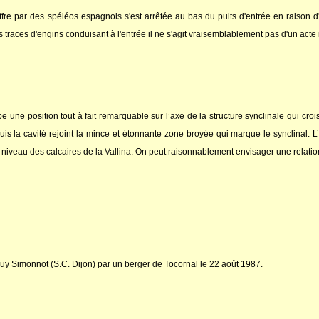
ffre par des spéléos espagnols s'est arrêtée au bas du puits d'entrée en raison 
s traces d'engins conduisant à l'entrée il ne s'agit vraisemblablement pas d'un acte 
pe une position tout à fait remarquable sur l’axe de la structure synclinale qui cro
uis la cavité rejoint la mince et étonnante zone broyée qui marque le synclinal. 
le niveau des calcaires de la Vallina. On peut raisonnablement envisager une relat
Guy Simonnot (S.C. Dijon) par un berger de Tocornal le 22 août 1987.