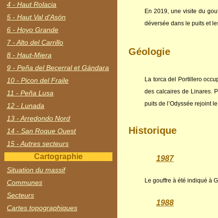
4 - Haut Rolacia
En 2019, une visite du gou
5 - Haut Val d'Asón
déversée dans le puits et le
6 - Hoyo Grande
7 - Alto del Carrillo
Géologie
8 - Haut-Miera
9 - Peña del Becerral et Gándara
La torca del Portillero occu
10 - Picon del Fraile
des calcaires de Linares. P
11 - Peña Lusa
puits de l’Odyssée rejoint 
12 - Lunada
13 - Arredondo Nord
Historique
14 - San Roque Ouest
15 - Autres secteurs
Cartographie
1987
Situation du massif
Le gouffre à été indiqué à 
Communes
Secteurs
1988
Cartes topographiques