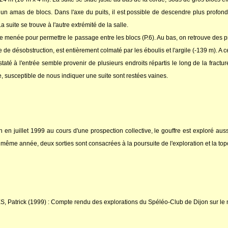
un amas de blocs. Dans l'axe du puits, il est possible de descendre plus profond
 suite se trouve à l'autre extrémité de la salle.
e menée pour permettre le passage entre les blocs (P.6). Au bas, on retrouve des 
e de désobstruction, est entièrement colmaté par les éboulis et l'argile (-139 m). A c
nstaté à l'entrée semble provenir de plusieurs endroits répartis le long de la frac
e, susceptible de nous indiquer une suite sont restées vaines.
 en juillet 1999 au cours d'une prospection collective, le gouffre est exploré auss
ême année, deux sorties sont consacrées à la poursuite de l'exploration et la topog
rick (1999) : Compte rendu des explorations du Spéléo-Club de Dijon sur le mas