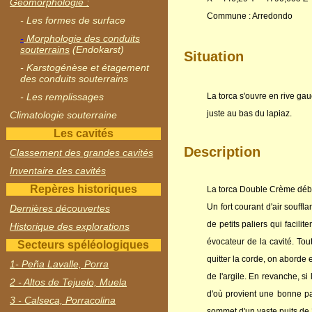
Géomorphologie :
Commune : Arredondo
- Les formes de surface
-
Morphologie des conduits
souterrains
(Endokarst)
Situation
- Karstogénèse et étagement
des conduits souterrains
- Les remplissages
La torca s'ouvre en rive ga
juste au bas du lapiaz.
Climatologie souterraine
Les cavités
Description
Classement des grandes cavités
Inventaire des cavités
Repères historiques
La torca Double Crème débute
Un fort courant d'air souffl
Dernières découvertes
de petits paliers qui facil
Historique des explorations
évocateur de la cavité. Tou
Secteurs spéléologiques
quitter la corde, on aborde
1- Peña Lavalle, Porra
de l'argile. En revanche, s
2 - Altos de Tejuelo, Muela
d'où provient une bonne pa
3 - Calseca, Porracolina
sommet d'un vaste puits de 2