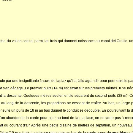
uche du vallon central parmi les trois qui donnent naissance au canal del Ordillo, 
 par une insignifiante fissure de lapiaz qu'il a fallu agrandir pour permettre le p
ant s'en dégage. Le premier puits (14 m) est étroit sur les premiers mètres. Il ne 
itent la descente. Quelques mètres seulement le séparent du second puits (38 m). 
t au long de la descente, les proportions ne cessent de croître. Au bas, un large
 ensuite un puits de 18 m au bas duquel le conduit se dédouble. En poursuivant la
i l'on abandonne la corde pour aller au fond de la diaclase, on ne tarde pas à ren
rt du courant d'air. Après une petite dizaine de mètres de reptation, un nouveau
4 m (10 m x 4 m). La suite se situe juste au bas de la corde, sous de gros blocs ef