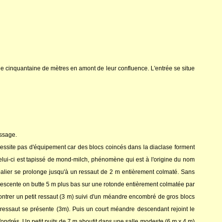
une cinquantaine de mètres en amont de leur confluence. L'entrée se situe
assage.
nécessite pas d'équipement car des blocs coincés dans la diaclase forment
Celui-ci est tapissé de mond-milch, phénomène qui est à l'origine du nom
 palier se prolonge jusqu'à un ressaut de 2 m entièrement colmaté. Sans
 descente on butte 5 m plus bas sur une rotonde entièrement colmatée par
contrer un petit ressaut (3 m) suivi d'un méandre encombré de gros blocs
 ressaut se présente (3m). Puis un court méandre descendant rejoint le
fondrés. Un petit puits de 7 m aboutit dans une salle modeste (6 m x 4 m)