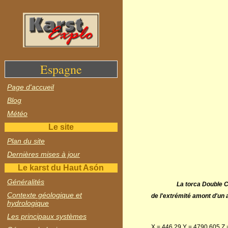
Espagne
Page d'accueil
Blog
Météo
Le site
Plan du site
Dernières mises à jour
Le karst du Haut Asón
Généralités
La torca Double C
Contexte géologique et
de l'extrémité amont d'un a
hydrologique
Les principaux systèmes
X = 446,29 Y = 4790,605 Z