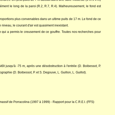
ément le long de la paroi (R.2, R.7, R.4). Malheureusement, le fond est
proportions plus convenables dans un ultime puits de 17 m. Le fond de ce
e niveau, le courant d'air est quasiment inexistant.
ture qui a permis le creusement de ce gouffre. Toutes nos recherches pour
itôt jusqu'à -75 m, après une désobstruction à l'entrée (D. Boibessot, P.
raphie (D. Boibessot, P. et S. Degouve, L. Guillon, L. Guillot).
sif de Porracolina (1997 à 1999) - Rapport pour la C.R.E.I. (FFS)