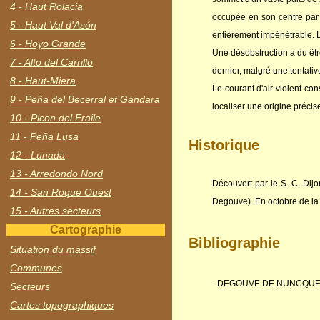
4 - Haut Rolacia
occupée en son centre par 
5 - Haut Val d'Asón
entièrement impénétrable. La
6 - Hoyo Grande
Une désobstruction a du êtr
7 - Alto del Carrillo
dernier, malgré une tentativ
8 - Haut-Miera
Le courant d'air violent co
9 - Peña del Becerral et Gándara
localiser une origine précis
10 - Picon del Fraile
11 - Peña Lusa
Historique
12 - Lunada
13 - Arredondo Nord
Découvert par le S. C. Dijon
14 - San Roque Ouest
Degouve). En octobre de la m
15 - Autres secteurs
Cartographie
Bibliographie
Situation du massif
Communes
- DEGOUVE DE NUNCQUES, Pat
Secteurs
Cartes topographiques