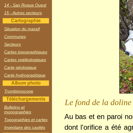
14 - San Roque Ouest
15 - Autres secteurs
Cartographie
Situation du massif
Communes
Secteurs
Cartes topographiques
Cartes spéléologiques
Carte géologique
Carte hydrographique
Album photo
Trombinoscope
Téléchargements
Le fond de la doline 
Bulletins et
monographies
Au bas et en paroi no
Topographies et cartes
dont l'orifice a été a
Inventaire des cavités