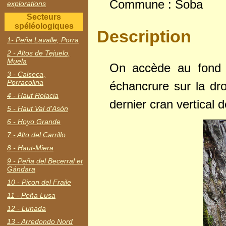
Commune : Soba
explorations
Secteurs
spéléologiques
Description
1- Peña Lavalle, Porra
2 - Altos de Tejuelo,
Muela
On accède au fond d
3 - Calseca,
Porracolina
échancrure sur la dr
4 - Haut Rolacia
dernier cran vertical d
5 - Haut Val d'Asón
6 - Hoyo Grande
7 - Alto del Carrillo
8 - Haut-Miera
9 - Peña del Becerral et
Gándara
10 - Picon del Fraile
11 - Peña Lusa
12 - Lunada
13 - Arredondo Nord