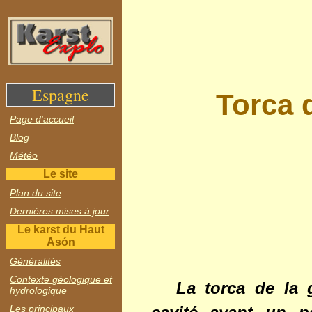
Espagne
Torca 
Page d'accueil
Blog
Météo
Le site
Plan du site
Dernières mises à jour
Le karst du Haut
Asón
Généralités
Contexte géologique et
La torca de la 
hydrologique
Les principaux