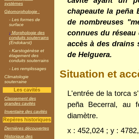
cavité ayant un p
systèmes
chapeaute la peña B
Géomorphologie :
- Les formes de
de nombreuses "még
surface
connues du réseau d
-
Morphologie des
conduits souterrains
accès à des drains 
(Endokarst)
- Karstogénèse et
de Helguera.
étagement des
conduits souterrains
- Les remplissages
Situation et ac
Climatologie
souterraine
Les cavités
L'entrée de la torca s
Classement des
peña Becerral, au 
grandes cavités
Inventaire des cavités
diamètre.
Repères historiques
Dernières découvertes
x : 452,024 ; y : 478
Historique des