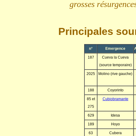
grosses résurgences
Principales sou
n°
Emergence
A
187
Cueva la Cueva
(source temporaire)
2025
Molino (rive gauche)
188
Coyorinto
85 et
Cubiobramante
275
629
Idesa
189
Hoyo
63
Cubera