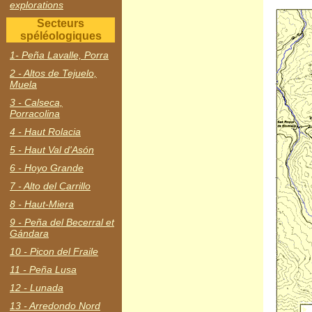
explorations
Secteurs
spéléologiques
1- Peña Lavalle, Porra
2 - Altos de Tejuelo,
Muela
3 - Calseca,
Porracolina
4 - Haut Rolacia
5 - Haut Val d'Asón
6 - Hoyo Grande
7 - Alto del Carrillo
8 - Haut-Miera
9 - Peña del Becerral et
Gándara
10 - Picon del Fraile
11 - Peña Lusa
12 - Lunada
13 - Arredondo Nord