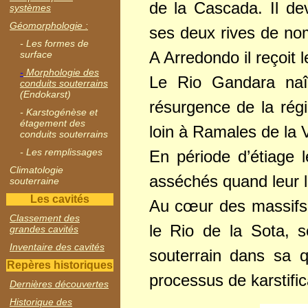
de la Cascada. Il dev
systèmes
Géomorphologie :
ses deux rives de no
- Les formes de
A Arredondo il reçoit 
surface
-
Morphologie des
Le Rio Gandara naît
conduits souterrains
(Endokarst)
résurgence de la régi
- Karstogénèse et
étagement des
loin à Ramales de la V
conduits souterrains
- Les remplissages
En période d’étiage 
Climatologie
asséchés quand leur l
souterraine
Les cavités
Au cœur des massifs
Classement des
le Rio de la Sota, 
grandes cavités
Inventaire des cavités
souterrain dans sa q
Repères historiques
processus de karstific
Dernières découvertes
Historique des