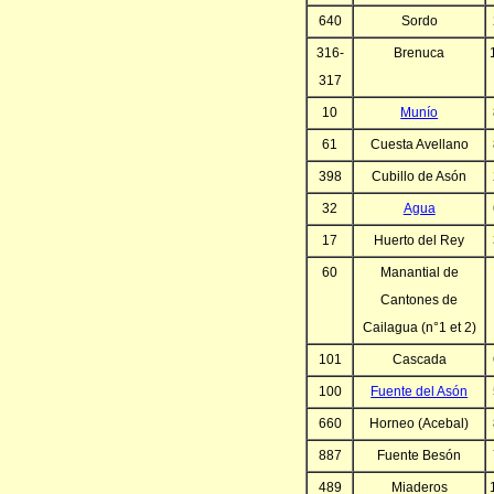
640
Sordo
316-
Brenuca
317
10
Munío
61
Cuesta Avellano
398
Cubillo de Asón
32
Agua
17
Huerto del Rey
60
Manantial de
Cantones de
Cailagua (n°1 et 2)
101
Cascada
100
Fuente del Asón
660
Horneo (Acebal)
887
Fuente Besón
489
Miaderos