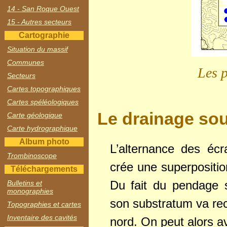
14 - San Roque Ouest
15 - Autres secteurs
Cartographie
Situation du massif
Communes
Les p
Secteurs
Cartes topographiques
Cartes spéléologiques
Le drainage sou
Carte géologique
Carte hydrographique
Album photo
L’alternance des éc
Trombinoscope
crée une superposition
Téléchargements
Du fait du pendage s
Bulletins et
monographies
son substratum va rec
Topographies et cartes
Inventaire des cavités
nord. On peut alors a