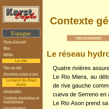
Contexte gé
Espagne
Litho-stratigraphie
Page d'accueil
Blog
Le réseau hydr
Météo
Le site
Quatre rivières assur
Plan du site
Dernières mises à jour
Le Rio Miera, au débi
Le karst du Haut
de rive gauche comme 
Asón
Généralités
cueva de Serreno en
Contexte géologique et
hydrologique
Le Rio Ason prend sa
Les principaux