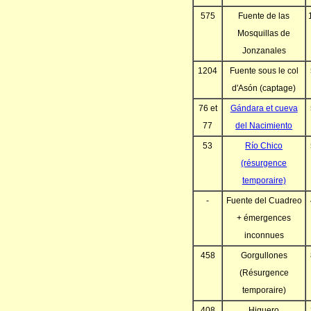
575
Fuente de las
Mosquillas de
Jonzanales
1204
Fuente sous le col
d'Asón (captage)
76 et
Gándara et cueva
77
del Nacimiento
53
Río Chico
(résurgence
temporaire)
-
Fuente del Cuadreo
+ émergences
inconnues
458
Gorgullones
(Résurgence
temporaire)
408
Higuero