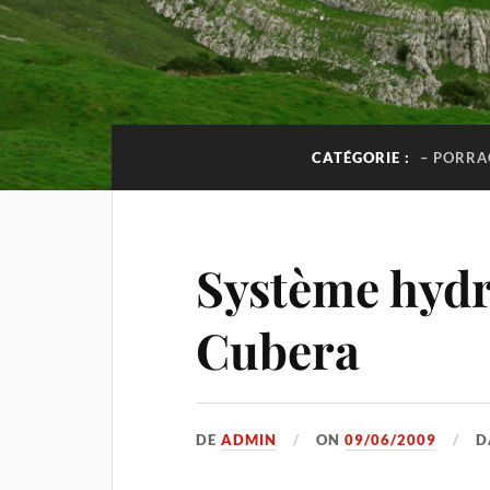
CATÉGORIE :
– PORRA
Système hydr
Cubera
DE
ADMIN
ON
09/06/2009
D