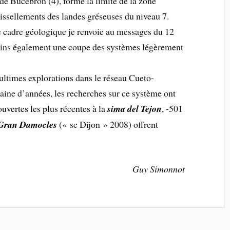
 de Bucebron (4), forme la limite de la zone
uissellements des landes gréseuses du niveau 7.
e cadre géologique je renvoie au messages du 12
oins également une coupe des systèmes légèrement
ultimes explorations dans le réseau Cueto-
aine d’années, les recherches sur ce système ont
o
uvertes les plus récentes à la
sima del Tejon
,
-501
 Gran Damocles
(« sc Dijon » 2008) offrent
Guy Simonnot